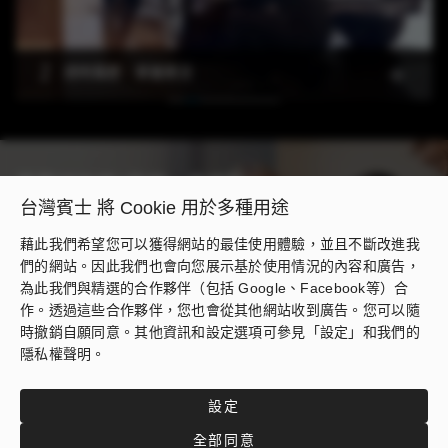
2
透明履歷．掌握車況
需要諮詢嗎?我們一直都在
台灣賓士 將 Cookie 用於多種用途
歡迎留下您的聯繫方式，我們將盡速安排服務人員與您聯繫。
聯絡我們
藉此我們希望您可以獲得網站的最佳使用體驗，並且不斷改進我
們的網站。因此我們也會向您展示基於使用情況的內容和廣告，
為此我們與精選的合作夥伴（包括 Google、Facebook等）合
回到頁首
作。透過這些合作夥伴，您也會從其他網站收到廣告。您可以隨
時撤銷自願同意。其他資訊和設定選項可參見「設定」和我們的
© 2026 台灣賓士
隱私權聲明。
設定
資料保護
法律聲明
設定
全部同意