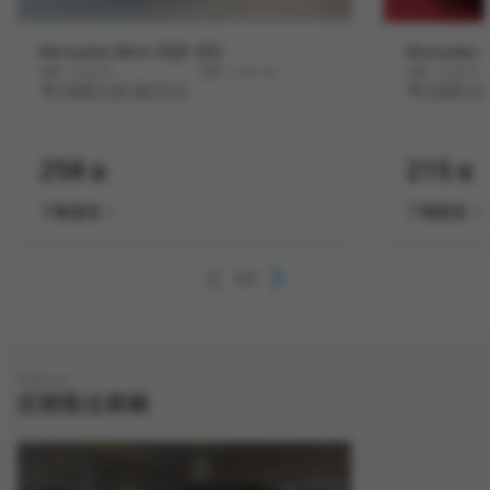
Mercedes-Benz EQE 350
Mercedes-
出廠
2024/07
里程
5,351
km
出廠
2025/02
台隆賓士濱江展示中心
台隆賓士濱
258
215
萬
萬
了解更多
了解更多
1
/
7
Sold out
近期售出車輛