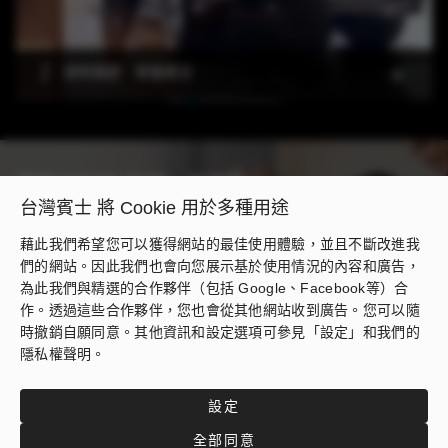
2
透明履歷．掌握車況
需要諮詢嗎?我們一直都在
台灣賓士 將 Cookie 用於多種用途
歡迎留下您的聯繫方式，我們將盡速安排服務人員與您聯繫。
聯絡我們
藉此我們希望您可以獲得網站的最佳使用體驗，並且不斷改進我
們的網站。因此我們也會向您展示基於使用情況的內容和廣告，
為此我們與精選的合作夥伴（包括 Google、Facebook等）合
回到頁首
作。透過這些合作夥伴，您也會從其他網站收到廣告。您可以隨
時撤銷自願同意。其他資訊和設定選項可參見「設定」和我們的
© 2026 台灣賓士
隱私權聲明。
設定
資料保護
法律聲明
設定
全部同意