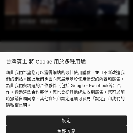
2
透明履歷．掌握車況
需要諮詢嗎?我們一直都在
台灣賓士 將 Cookie 用於多種用途
歡迎留下您的聯繫方式，我們將盡速安排服務人員與您聯繫。
聯絡我們
藉此我們希望您可以獲得網站的最佳使用體驗，並且不斷改進我
們的網站。因此我們也會向您展示基於使用情況的內容和廣告，
為此我們與精選的合作夥伴（包括 Google、Facebook等）合
回到頁首
作。透過這些合作夥伴，您也會從其他網站收到廣告。您可以隨
時撤銷自願同意。其他資訊和設定選項可參見「設定」和我們的
© 2026 台灣賓士
隱私權聲明。
設定
資料保護
法律聲明
設定
全部同意