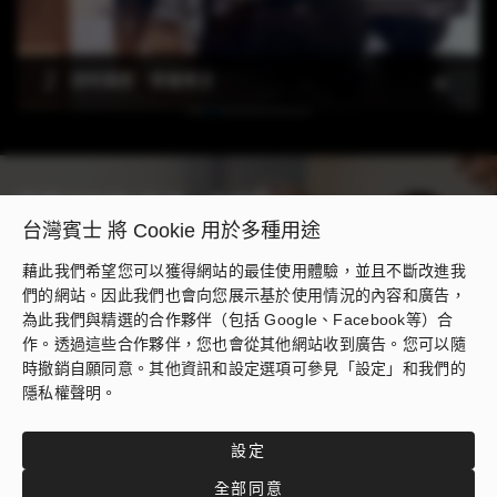
2
透明履歷．掌握車況
需要諮詢嗎?我們一直都在
台灣賓士 將 Cookie 用於多種用途
歡迎留下您的聯繫方式，我們將盡速安排服務人員與您聯繫。
聯絡我們
藉此我們希望您可以獲得網站的最佳使用體驗，並且不斷改進我
們的網站。因此我們也會向您展示基於使用情況的內容和廣告，
為此我們與精選的合作夥伴（包括 Google、Facebook等）合
回到頁首
作。透過這些合作夥伴，您也會從其他網站收到廣告。您可以隨
時撤銷自願同意。其他資訊和設定選項可參見「設定」和我們的
© 2026 台灣賓士
隱私權聲明。
設定
資料保護
法律聲明
設定
全部同意